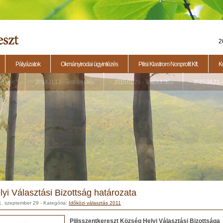
2
Pályázatok
Okmányirodai ügyintézés
Pilisi Klastrom Nonprofit Kft.
K
eti ülés
2014.11.13. - Testületi ülés
2015.01.29. - Testületi ülés
2015.04.23. - 
lyi Választási Bizottság határozata
1. szeptember 29
- Kategória:
Időközi választás 2011
Pilisszentkereszt Község Helyi Választási Bizottsága