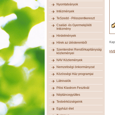
Nyomtatványok
Intézmények
TeSzedd - Pilisszentkereszt
Család- és Gyermekjóléti
Intézmény
Hirdetmények
Kap
Hírek az ülésteremből
Szentendrei Rendőrkapitányság
HVB
közleményei
NAV Közlemények
Nemzetiségi önkormányzat
Közösségi Ház programjai
Látnivalók
Pilisi Klastrom Fesztivál
Néptáncegyüttes
Testvérközségeink
Egyházi élet