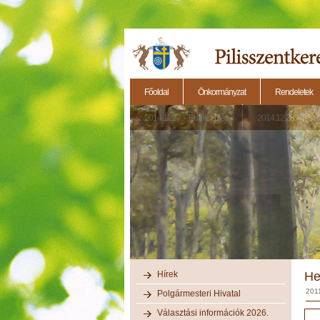
Főoldal
Önkormányzat
Rendeletek
2014.11.27. - Testületi ülés
2014.12.28. - Testül
Hírek
He
201
Polgármesteri Hivatal
Választási információk 2026.