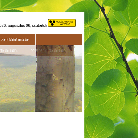
026. augusztus 06, csütörtök
özérdekű információk
Testületi ülés
2015.05.14. - Testületi ülés