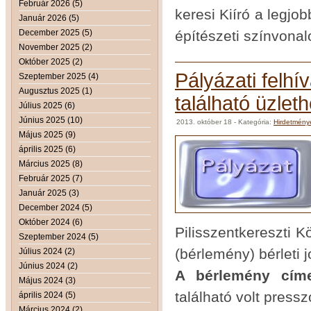
Február 2026 (5)
keresi Kiíró a legjo
Január 2026 (5)
December 2025 (5)
építészeti színvonal
November 2025 (2)
Október 2025 (2)
Pályázati felh
Szeptember 2025 (4)
Augusztus 2025 (1)
található üzlet
Július 2025 (6)
Június 2025 (10)
2013. október 18
- Kategória:
Hirdetmény
Május 2025 (9)
április 2025 (6)
Március 2025 (8)
Február 2025 (7)
Január 2025 (3)
December 2024 (5)
Október 2024 (6)
Pilisszentkereszti 
Szeptember 2024 (5)
(bérlemény) bérleti 
Július 2024 (2)
Június 2024 (2)
A bérlemény cím
Május 2024 (3)
található volt pressz
április 2024 (5)
Március 2024 (2)