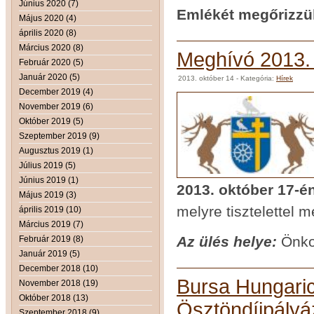
Június 2020 (7)
Emlékét megőrizzü
Május 2020 (4)
április 2020 (8)
Március 2020 (8)
Meghívó 2013. 
Február 2020 (5)
Január 2020 (5)
2013. október 14
- Kategória:
Hírek
December 2019 (4)
November 2019 (6)
Október 2019 (5)
Szeptember 2019 (9)
Augusztus 2019 (1)
Július 2019 (5)
Június 2019 (1)
2013. október 17-é
Május 2019 (3)
melyre tisztelettel 
április 2019 (10)
Március 2019 (7)
Az ülés helye:
Önko
Február 2019 (8)
Január 2019 (5)
December 2018 (10)
Bursa Hungaric
November 2018 (19)
Október 2018 (13)
Ösztöndíjpályá
Szeptember 2018 (9)