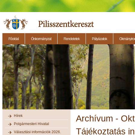
Főoldal
Önkormányzat
Rendeletek
Pályázatok
Okmányirod
2014.11.27. - Testületi ülés
2014.12.28. - Testületi ülés
2014.11.13. - Testületi 
Hírek
Archívum - Ok
Polgármesteri Hivatal
Tájékoztatás in
Választási információk 2026.