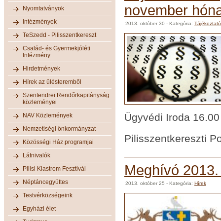
november hón
Nyomtatványok
Intézmények
2013. október 30
- Kategória:
Tájékoztat
TeSzedd - Pilisszentkereszt
Család- és Gyermekjóléti
Intézmény
Hirdetmények
Hírek az ülésteremből
Szentendrei Rendőrkapitányság
közleményei
Ügyvédi Iroda 16.00 
NAV Közlemények
Nemzetiségi önkormányzat
Pilisszentkereszti P
Közösségi Ház programjai
Látnivalók
Meghívó 2013. o
Pilisi Klastrom Fesztivál
Néptáncegyüttes
2013. október 25
- Kategória:
Hírek
Testvérközségeink
Egyházi élet