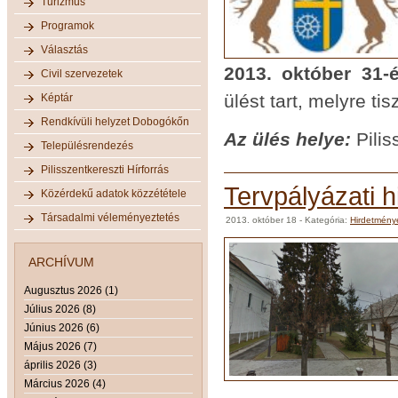
Turizmus
Programok
Választás
2013. október 31-
Civil szervezetek
ülést tart, melyre ti
Képtár
Rendkívüli helyzet Dobogókőn
Az ülés helye:
Pilis
Településrendezés
Pilisszentkereszti Hírforrás
Tervpályázati 
Közérdekű adatok közzététele
Társadalmi véleményeztetés
2013. október 18
- Kategória:
Hirdetmény
ARCHÍVUM
Augusztus 2026 (1)
Július 2026 (8)
Június 2026 (6)
Május 2026 (7)
április 2026 (3)
Március 2026 (4)