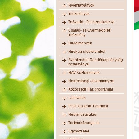
Nyomtatványok
Intézmények
TeSzedd - Pilisszentkereszt
Család- és Gyermekjóléti
Intézmény
Hirdetmények
Hírek az ülésteremből
Szentendrei Rendőrkapitányság
közleményei
NAV Közlemények
Nemzetiségi önkormányzat
Közösségi Ház programjai
Látnivalók
Pilisi Klastrom Fesztivál
Néptáncegyüttes
Testvérközségeink
Egyházi élet