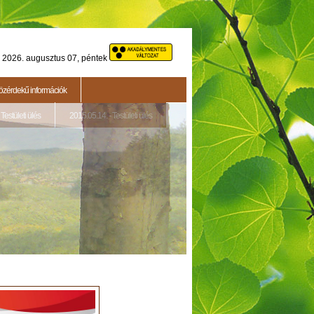
2026. augusztus 07, péntek
özérdekű információk
Testületi ülés
2015.05.14. - Testületi ülés