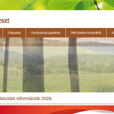
Pályázatok
Okmányirodai ügyintézés
Pilisi Klastrom Nonprofit Kft.
K
eti ülés
2014.11.13. - Testületi ülés
2015.01.29. - Testületi ülés
2015.04.23. - 
lasztási információk 2026.