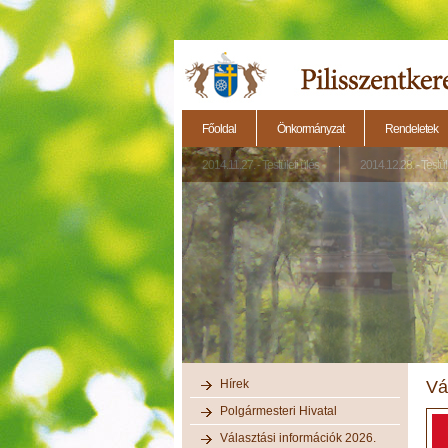
Főoldal
Önkormányzat
Rendeletek
2014.11.27. - Testületi ülés
2014.12.28. - Testül
Hírek
Vá
Polgármesteri Hivatal
Választási információk 2026.