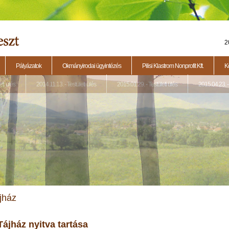
2
Pályázatok
Okmányirodai ügyintézés
Pilisi Klastrom Nonprofit Kft.
K
eti ülés
2014.11.13. - Testületi ülés
2015.01.29. - Testületi ülés
2015.04.23. - 
jház
Tájház nyitva tartása