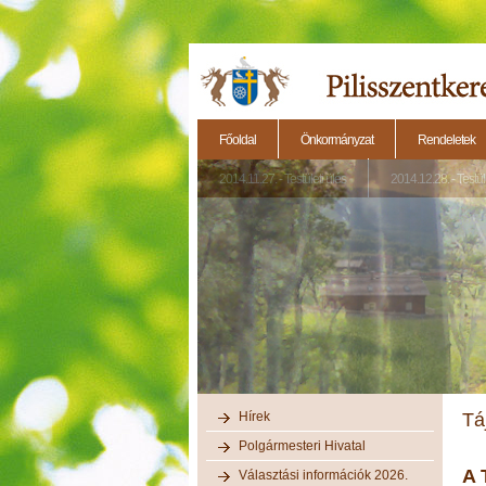
Főoldal
Önkormányzat
Rendeletek
2014.11.27. - Testületi ülés
2014.12.28. - Testül
Hírek
Tá
Polgármesteri Hivatal
A 
Választási információk 2026.