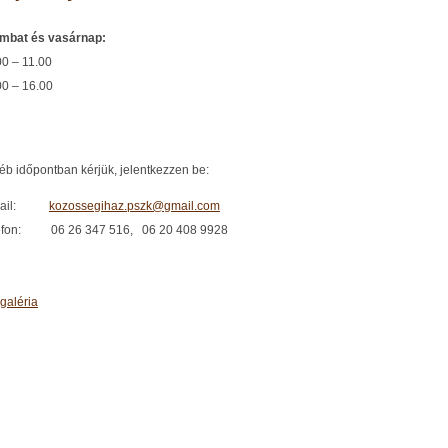
mbat és vasárnap:
00 – 11.00
00 – 16.00
éb időpontban kérjük, jelentkezzen be:
mail:
kozossegihaz.pszk@gmail.com
efon: 06 26 347 516, 06 20 408 9928
galéria