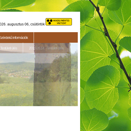
026. augusztus 06, csütörtök
özérdekű információk
Testületi ülés
2015.05.14. - Testületi ülés