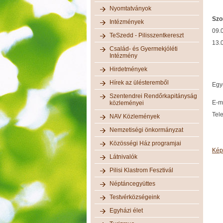
Nyomtatványok
Szo
Intézmények
09.
TeSzedd - Pilisszentkereszt
13.
Család- és Gyermekjóléti
Intézmény
Hirdetmények
Hírek az ülésteremből
Egy
Szentendrei Rendőrkapitányság
E-
közleményei
Tel
NAV Közlemények
Nemzetiségi önkormányzat
Közösségi Ház programjai
Kép
Látnivalók
Pilisi Klastrom Fesztivál
Néptáncegyüttes
Testvérközségeink
Egyházi élet