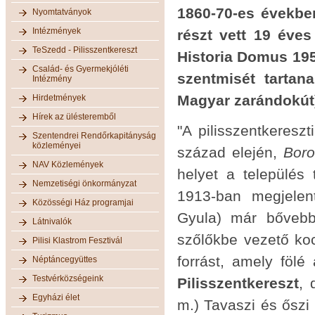
1860-70-es évekbe
Nyomtatványok
Intézmények
részt vett 19 éve
TeSzedd - Pilisszentkereszt
Historia Domus 19
Család- és Gyermekjóléti
szentmisét tartan
Intézmény
Magyar zarándokút) 
Hirdetmények
Hírek az ülésteremből
"A pilisszentkereszt
Szentendrei Rendőrkapitányság
közleményei
század elején,
Boro
NAV Közlemények
helyet a település
Nemzetiségi önkormányzat
1913-ban megjelent
Közösségi Ház programjai
Gyula) már bővebb
Látnivalók
szőlőkbe vezető kocsi
Pilisi Klastrom Fesztivál
forrást, amely fölé
Néptáncegyüttes
Testvérközségeink
Pilisszentkereszt
, 
Egyházi élet
m.) Tavaszi és őszi