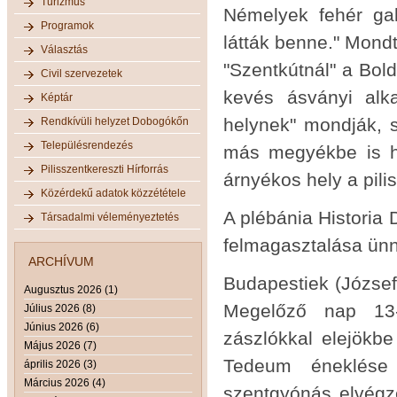
Turizmus
Némelyek fehér gal
Programok
látták benne." Mond
Választás
"Szentkútnál" a Bol
Civil szervezetek
kevés ásványi alk
Képtár
helynek" mondják, s
Rendkívüli helyzet Dobogókőn
Településrendezés
más megyékbe is hor
Pilisszentkereszti Hírforrás
árnyékos hely a pil
Közérdekű adatok közzététele
A plébánia Historia
Társadalmi véleményeztetés
felmagasztalása ün
ARCHÍVUM
Budapestiek (József
Augusztus 2026 (1)
Megelőző nap 13-á
Július 2026 (8)
Június 2026 (6)
zászlókkal elejökb
Május 2026 (7)
Tedeum éneklése a
április 2026 (3)
Március 2026 (4)
szentgyónás elvégz