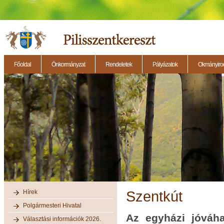
Főoldal
Önkormányzat
Rendeletek
Pályázatok
Okmányirod
2014.11.27. - Testületi ülés
2014.12.28. - Testületi ülés
2014.11.13. - Testületi 
Hírek
Szentkút
Polgármesteri Hivatal
Az egyházi jóváha
Választási információk 2026.