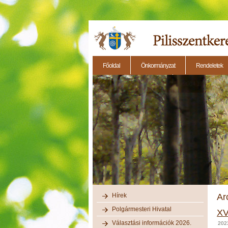
Főoldal
Önkormányzat
Rendeletek
2014.11.27. - Testületi ülés
2014.12.28. - Testül
Hírek
Ar
Polgármesteri Hivatal
XV
Választási információk 2026.
202