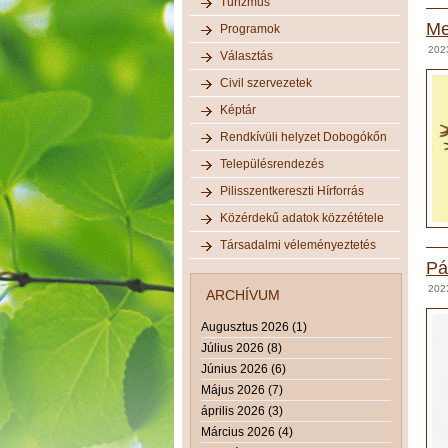
Turizmus
Me
Programok
202
Választás
Civil szervezetek
Képtár
Rendkívüli helyzet Dobogókőn
Településrendezés
Pilisszentkereszti Hírforrás
Közérdekű adatok közzététele
Társadalmi véleményeztetés
Pá
202
ARCHÍVUM
Augusztus 2026 (1)
Július 2026 (8)
Június 2026 (6)
Május 2026 (7)
április 2026 (3)
Március 2026 (4)