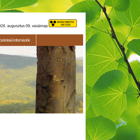
026. augusztus 09, vasárnap
özérdekű információk
Testületi ülés
2015.05.14. - Testületi ülés