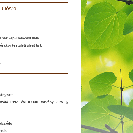
 ülésre
nak képviselő-testülete
rakor testületi ülést
tart,
2.
mányzata
szóló 1992. évi XXXIII. törvény 20/A. §
sőde
lő