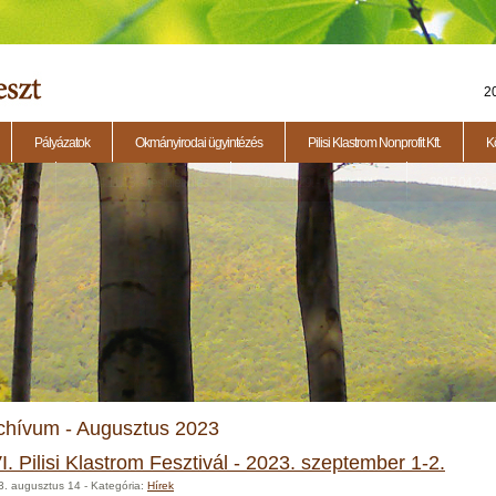
2
Pályázatok
Okmányirodai ügyintézés
Pilisi Klastrom Nonprofit Kft.
K
eti ülés
2014.11.13. - Testületi ülés
2015.01.29. - Testületi ülés
2015.04.23. - 
chívum - Augusztus 2023
I. Pilisi Klastrom Fesztivál - 2023. szeptember 1-2.
3. augusztus 14
- Kategória:
Hírek