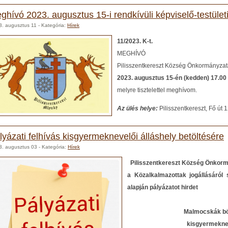
ghívó 2023. augusztus 15-i rendkívüli képviselő-testületi
3. augusztus 11
- Kategória:
Hírek
11/2023. K-t.
MEGHÍVÓ
Pilisszentkereszt Község Önkormányzatá
2023. augusztus 15-én (kedden) 17.00 ó
melyre tisztelettel meghívom.
Az ülés helye:
Pilisszentkereszt, Fő út 1
lyázati felhívás kisgyermeknevelői álláshely betöltésére
3. augusztus 03
- Kategória:
Hírek
Pilisszentkereszt Község Önkor
a Közalkalmazottak jogállásáról 
alapján pályázatot hirdet
Malmocskák bölc
kisgyermekneve