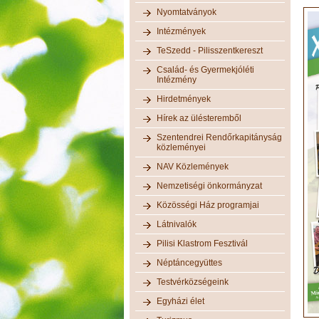
Nyomtatványok
Intézmények
TeSzedd - Pilisszentkereszt
Család- és Gyermekjóléti
Intézmény
Hirdetmények
Hírek az ülésteremből
Szentendrei Rendőrkapitányság
közleményei
NAV Közlemények
Nemzetiségi önkormányzat
Közösségi Ház programjai
Látnivalók
Pilisi Klastrom Fesztivál
Néptáncegyüttes
Testvérközségeink
Egyházi élet