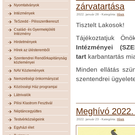
zárvatartása
Nyomtatványok
Intézmények
2022. január 28
- Kategória:
Hírek
TeSzedd - Pilisszentkereszt
Tisztelt Lakosok!
Család- és Gyermekjóléti
Intézmény
Tájékoztatjuk Ön
Hirdetmények
Intézményei (SZ
Hírek az ülésteremből
tart
karbantartás mia
Szentendrei Rendőrkapitányság
közleményei
Minden ellátás szün
NAV Közlemények
szentendrei ügyelete
Nemzetiségi önkormányzat
Közösségi Ház programjai
Látnivalók
Pilisi Klastrom Fesztivál
Meghívó 2022. f
Néptáncegyüttes
Testvérközségeink
2022. január 23
- Kategória:
Hírek
Egyházi élet