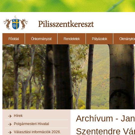
Főoldal
Önkormányzat
Rendeletek
Pályázatok
Okmányirod
2014.11.27. - Testületi ülés
2014.12.28. - Testületi ülés
2014.11.13. - Testületi 
Hírek
Archívum - Ja
Polgármesteri Hivatal
Szentendre Vá
Választási információk 2026.