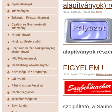
alapítványok) 
Nyomtatványok
Intézmények
2013. április 30
- Kategória:
Hírek
TeSzedd - Pilisszentkereszt
Család- és Gyermekjóléti
Intézmény
Hirdetmények
Hírek az ülésteremből
Szentendrei Rendőrkapitányság
alapítványok részé
közleményei
NAV Közlemények
Nemzetiségi önkormányzat
FIGYELEM !
Közösségi Ház programjai
2013. április 25
- Kategória:
Hirdetmények
Látnivalók
Pilisi Klastrom Fesztivál
Néptáncegyüttes
Testvérközségeink
szolgáltató, a Saube
Egyházi élet