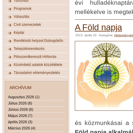
Turizmus
évi hulladéknaptá
Programok
mellékelve is megtek
Választás
Civil szervezetek
A Föld napja
Képtár
2013. április 23
- Kategória:
Hirdetmények
Rendkívüli helyzet Dobogókőn
Településrendezés
Pilisszentkereszti Hírforrás
Közérdekű adatok közzététele
Társadalmi véleményeztetés
ARCHÍVUM
Augusztus 2026 (1)
Július 2026 (8)
Június 2026 (6)
Május 2026 (7)
és közmunkásai a 
április 2026 (3)
Március 2026 (4)
Föld napja alkalmáb