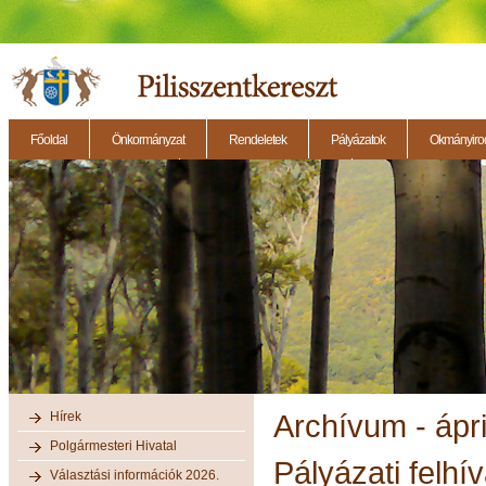
Főoldal
Önkormányzat
Rendeletek
Pályázatok
Okmányirod
2014.11.27. - Testületi ülés
2014.12.28. - Testületi ülés
2014.11.13. - Testületi 
Hírek
Archívum - ápri
Polgármesteri Hivatal
Pályázati felhí
Választási információk 2026.