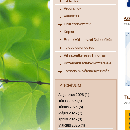
Turizmus
Programok
Választás
Kö
Civil szervezetek
2026
Képtár
Rendkívüli helyzet Dobogókőn
Településrendezés
Pilisszentkereszti Hírforrás
Közérdekű adatok közzététele
Társadalmi véleményeztetés
ARCHÍVUM
Augusztus 2026 (1)
Tá
Július 2026 (8)
2026
Június 2026 (6)
Május 2026 (7)
április 2026 (3)
Március 2026 (4)