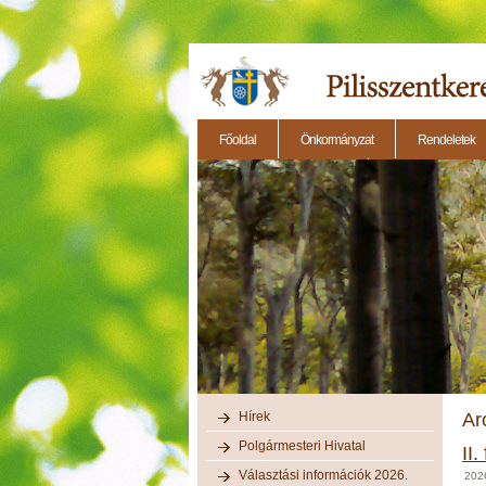
Főoldal
Önkormányzat
Rendeletek
2014.11.27. - Testületi ülés
2014.12.28. - Testül
Hírek
Ar
Polgármesteri Hivatal
II
Választási információk 2026.
2026