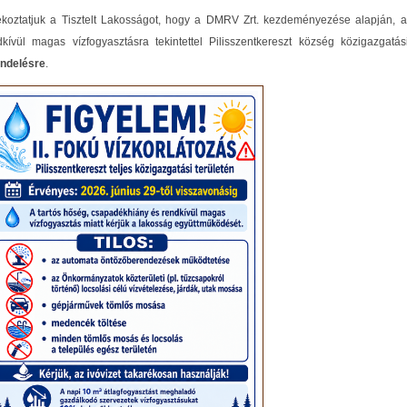
ékoztatjuk a Tisztelt Lakosságot, hogy a DMRV Zrt. kezdeményezése alapján, a
dkívül magas vízfogyasztásra tekintettel Pilisszentkereszt község közigazgatá
endelésre
.