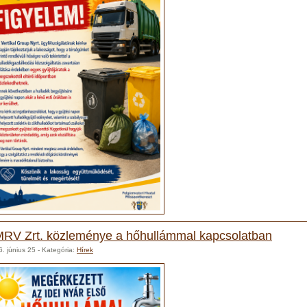
RV Zrt. közleménye a hőhullámmal kapcsolatban
. június 25
- Kategória:
Hírek