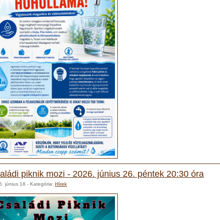
aládi piknik mozi - 2026. június 26. péntek 20:30 óra
. június 18
- Kategória:
Hírek