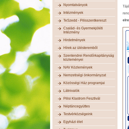
Nyomtatványok
Táj
Intézmények
ren
elr
TeSzedd - Pilisszentkereszt
Család- és Gyermekjóléti
Intézmény
Hirdetmények
Hírek az ülésteremből
Szentendrei Rendőrkapitányság
közleményei
NAV Közlemények
Nemzetiségi önkormányzat
Közösségi Ház programjai
Látnivalók
Pilisi Klastrom Fesztivál
Néptáncegyüttes
Testvérközségeink
Egyházi élet