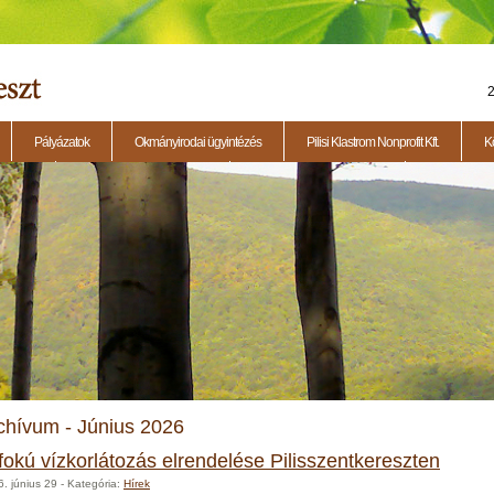
2
Pályázatok
Okmányirodai ügyintézés
Pilisi Klastrom Nonprofit Kft.
K
eti ülés
2014.11.13. - Testületi ülés
2015.01.29. - Testületi ülés
2015.04.23. - 
chívum - Június 2026
. fokú vízkorlátozás elrendelése Pilisszentkereszten
. június 29
- Kategória:
Hírek