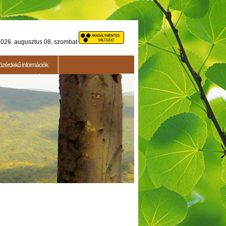
026. augusztus 08, szombat
özérdekű információk
Testületi ülés
2015.05.14. - Testületi ülés