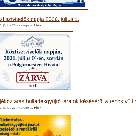
ztisztviselők napja 2026. július 1.
. június 25
- Kategória:
Hírek
jékoztatás hulladékgyűjtő járatok késéséről a rendkívüli
. június 25
- Kategória:
Hírek