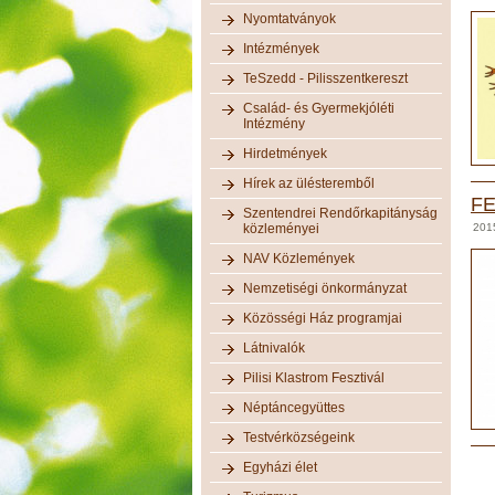
Nyomtatványok
Intézmények
TeSzedd - Pilisszentkereszt
Család- és Gyermekjóléti
Intézmény
Hirdetmények
Hírek az ülésteremből
FE
Szentendrei Rendőrkapitányság
közleményei
201
NAV Közlemények
Nemzetiségi önkormányzat
Közösségi Ház programjai
Látnivalók
Pilisi Klastrom Fesztivál
Néptáncegyüttes
Testvérközségeink
Egyházi élet