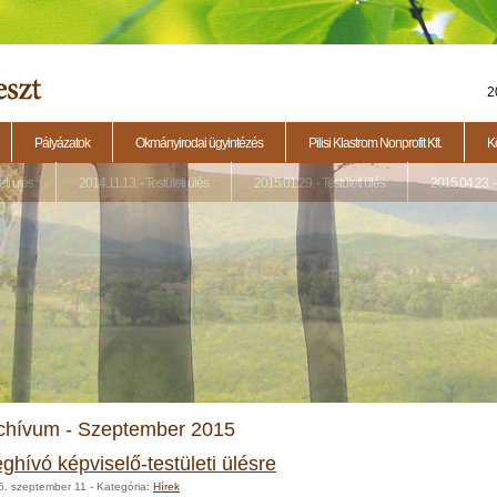
2
Pályázatok
Okmányirodai ügyintézés
Pilisi Klastrom Nonprofit Kft.
K
eti ülés
2014.11.13. - Testületi ülés
2015.01.29. - Testületi ülés
2015.04.23. - 
chívum - Szeptember 2015
ghívó képviselő-testületi ülésre
5. szeptember 11
- Kategória:
Hírek