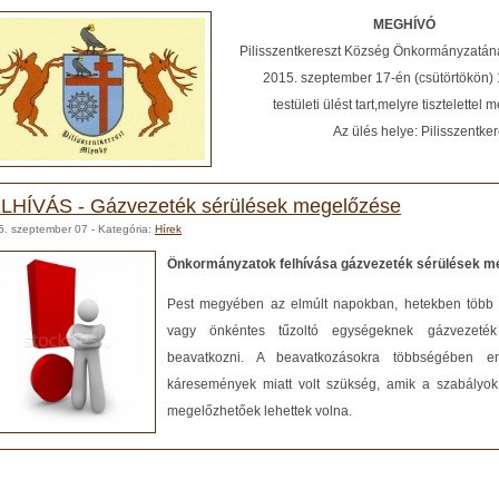
MEGHÍVÓ
Pilisszentkereszt Község Önkormányzatának
2015. szeptember 17-én (csütörtökön) 1
testületi ülést tart,melyre tisztelettel 
Az ülés helye: Pilisszentkereszt,
LHÍVÁS - Gázvezeték sérülések megelőzése
5. szeptember 07
- Kategória:
Hírek
Önkormányzatok felhívása gázvezeték sérülések m
Pest megyében az elmúlt napokban, hetekben több es
vagy önkéntes tűzoltó egységeknek gázvezeték
beavatkozni. A beavatkozásokra többségében e
káresemények miatt volt szükség, amik a szabályok
megelőzhetőek lehettek volna.