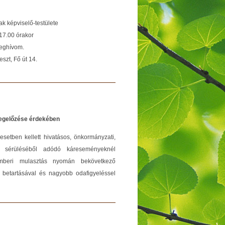
 képviselő-testülete
7.00 órakor
meghívom.
 Fő út 14.
egelőzése érdekében
etben kellett hivatásos, önkormányzati,
 sérüléséből adódó káreseményeknél
mberi mulasztás nyomán bekövetkező
 betartásával és nagyobb odafigyeléssel