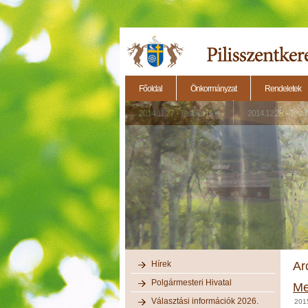
Főoldal
Önkormányzat
Rendeletek
2014.11.27. - Testületi ülés
2014.12.28. - Testül
Hírek
Ar
Polgármesteri Hivatal
Me
Választási információk 2026.
201