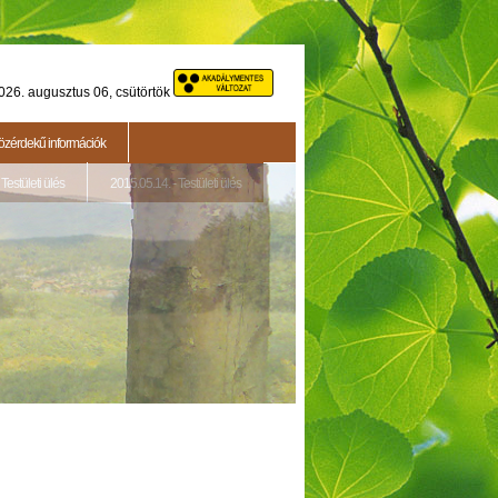
026. augusztus 06, csütörtök
özérdekű információk
Testületi ülés
2015.05.14. - Testületi ülés