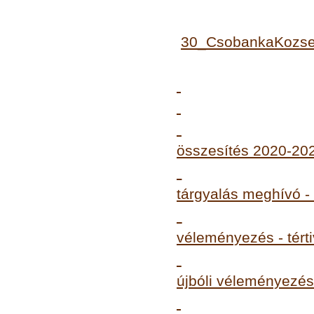
30_CsobankaKozs
összesítés 2020-20
tárgyalás meghívó - 
véleményezés - tért
újbóli véleményezé