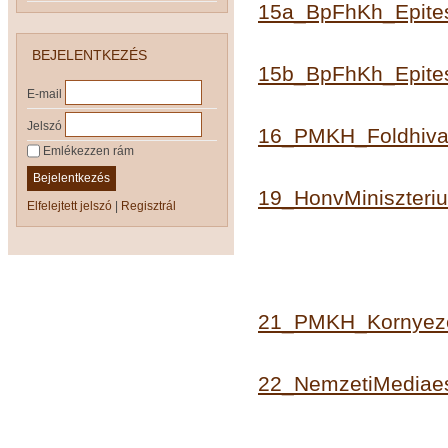
15a_BpFhKh_Epites
BEJELENTKEZÉS
15b_BpFhKh_Epites
E-mail
Jelszó
16_PMKH_Foldhivat
Emlékezzen rám
Bejelentkezés
19_HonvMiniszteri
Elfelejtett jelszó
|
Regisztrál
21_PMKH_Kornyezet
22_NemzetiMediaes