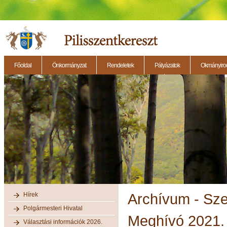
Főoldal
Önkormányzat
Rendeletek
Pályázatok
Okmányirod
2014.11.27. - Testületi ülés
2014.12.28. - Testületi ülés
2014.11.13. - Testületi 
Hírek
Archívum - Sz
Polgármesteri Hivatal
Meghívó 2021. 
Választási információk 2026.