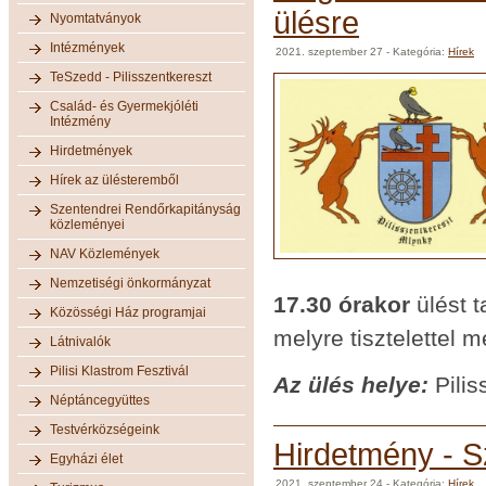
ülésre
Nyomtatványok
Intézmények
2021. szeptember 27
- Kategória:
Hírek
TeSzedd - Pilisszentkereszt
Család- és Gyermekjóléti
Intézmény
Hirdetmények
Hírek az ülésteremből
Szentendrei Rendőrkapitányság
közleményei
NAV Közlemények
Nemzetiségi önkormányzat
17.30 órakor
ülést t
Közösségi Ház programjai
melyre tisztelettel 
Látnivalók
Pilisi Klastrom Fesztivál
Az ülés helye:
Pilis
Néptáncegyüttes
Testvérközségeink
Hirdetmény - S
Egyházi élet
2021. szeptember 24
- Kategória:
Hírek