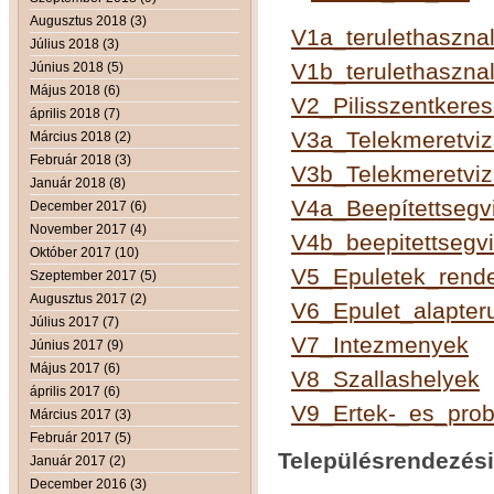
Augusztus 2018 (3)
V1a_terulethasznal
Július 2018 (3)
V1b_terulethasznal
Június 2018 (5)
Május 2018 (6)
V2_Pilisszentkeres
április 2018 (7)
V3a_Telekmeretvizs
Március 2018 (2)
Február 2018 (3)
V3b_Telekmeretvizs
Január 2018 (8)
V4a_Beepítettsegvi
December 2017 (6)
November 2017 (4)
V4b_beepitettsegvi
Október 2017 (10)
V5_Epuletek_rende
Szeptember 2017 (5)
Augusztus 2017 (2)
V6_Epulet_alapteru
Július 2017 (7)
V7_Intezmenyek
Június 2017 (9)
Május 2017 (6)
V8_Szallashelyek
április 2017 (6)
V9_Ertek-_es_prob
Március 2017 (3)
Február 2017 (5)
Településrendezési
Január 2017 (2)
December 2016 (3)