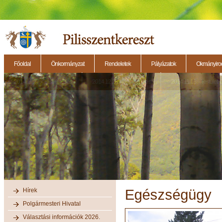
Főoldal
Önkormányzat
Rendeletek
Pályázatok
Okmányirod
2014.11.27. - Testületi ülés
2014.12.28. - Testületi ülés
2014.11.13. - Testületi 
Hírek
Egészségügy
Polgármesteri Hivatal
Választási információk 2026.