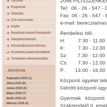
2098 PILISSZENKER
Turizmus
Programok
Tel: 06 - 26 - 547 - 
Választás
Fax: 06 - 26 - 547 -
Civil szervezetek
e-mail: berecztama
Képtár
Rendelési Idő:
Rendkívüli helyzet Dobogókőn
Településrendezés
H: 7.30 - 11.00 
Pilisszentkereszti Hírforrás
K: 7.30 -
Közérdekű adatok közzététele
Sz: 7.30 - 
Társadalmi véleményeztetés
Cs: 7.30 - 
P: 13.00 - 16.00
ARCHÍVUM
Augusztus 2026 (1)
Központi ügyelet te
Július 2026 (8)
Felnőtt központi üg
Június 2026 (6)
Május 2026 (7)
Gyermek központi
április 2026 (3)
Március 2026 (4)
Szakrendelő II. emel