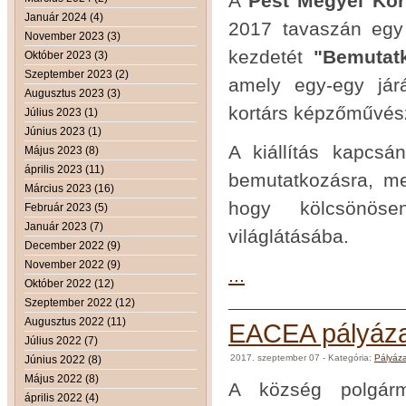
A
Pest Megyei Kor
Január 2024 (4)
2017 tavaszán egy 
November 2023 (3)
kezdetét
"Bemutat
Október 2023 (3)
Szeptember 2023 (2)
amely egy-egy jár
Augusztus 2023 (3)
kortárs képzőművésze
Július 2023 (1)
Június 2023 (1)
A kiállítás kapcs
Május 2023 (8)
április 2023 (11)
bemutatkozásra, meg
Március 2023 (16)
hogy kölcsönöse
Február 2023 (5)
Január 2023 (7)
világlátásába.
December 2022 (9)
November 2022 (9)
...
Október 2022 (12)
Szeptember 2022 (12)
Augusztus 2022 (11)
EACEA pályáza
Július 2022 (7)
2017. szeptember 07
- Kategória:
Pályáz
Június 2022 (8)
Május 2022 (8)
A község polgárm
április 2022 (4)