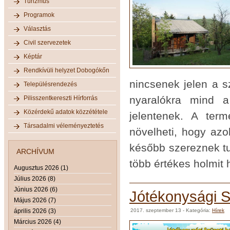
Turizmus
Programok
Választás
Civil szervezetek
Képtár
Rendkívüli helyzet Dobogókőn
nincsenek jelen a 
Településrendezés
nyaralókra mind a
Pilisszentkereszti Hírforrás
Közérdekű adatok közzététele
jelentenek. A term
Társadalmi véleményeztetés
növelheti, hogy azo
később szereznek tu
ARCHÍVUM
több értékes holmit 
Augusztus 2026 (1)
Július 2026 (8)
Június 2026 (6)
Jótékonysági S
Május 2026 (7)
április 2026 (3)
2017. szeptember 13
- Kategória:
Hírek
Március 2026 (4)