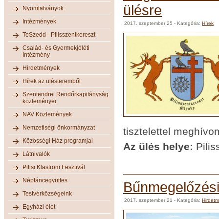
ülésre
Nyomtatványok
Intézmények
2017. szeptember 25
- Kategória:
Hírek
TeSzedd - Pilisszentkereszt
Család- és Gyermekjóléti
Intézmény
Hirdetmények
Hírek az ülésteremből
Szentendrei Rendőrkapitányság
közleményei
NAV Közlemények
Nemzetiségi önkormányzat
tisztelettel meghívo
Közösségi Ház programjai
Az ülés helye:
Pilis
Látnivalók
Pilisi Klastrom Fesztivál
Néptáncegyüttes
Bűnmegelőzési 
Testvérközségeink
2017. szeptember 21
- Kategória:
Hirdet
Egyházi élet