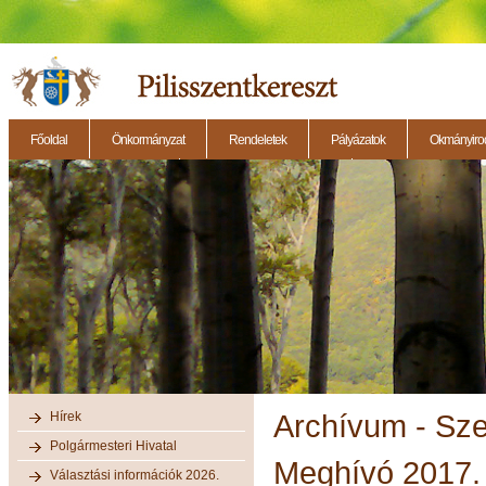
Főoldal
Önkormányzat
Rendeletek
Pályázatok
Okmányirod
2014.11.27. - Testületi ülés
2014.12.28. - Testületi ülés
2014.11.13. - Testületi 
Hírek
Archívum - Sz
Polgármesteri Hivatal
Meghívó 2017. 
Választási információk 2026.