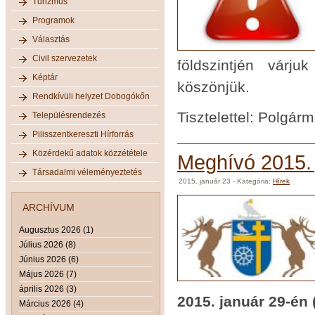
Turizmus
Programok
Választás
Civil szervezetek
földszintjén várju
Képtár
köszönjük.
Rendkívüli helyzet Dobogókőn
Tisztelettel: Polgárm
Településrendezés
Pilisszentkereszti Hírforrás
Közérdekű adatok közzététele
Meghívó 2015. j
Társadalmi véleményeztetés
2015. január 23
- Kategória:
Hírek
ARCHÍVUM
Augusztus 2026 (1)
Július 2026 (8)
Június 2026 (6)
Május 2026 (7)
április 2026 (3)
2015. január 29-én
Március 2026 (4)