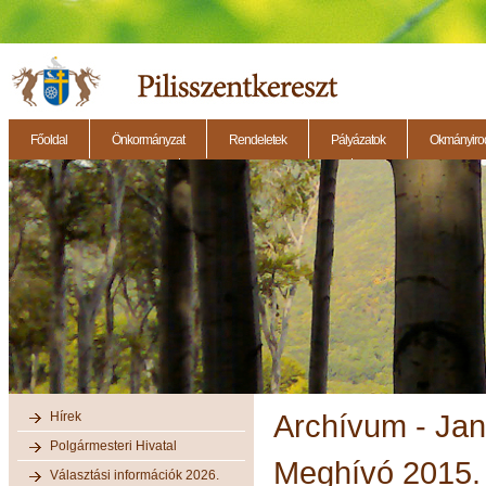
Főoldal
Önkormányzat
Rendeletek
Pályázatok
Okmányirod
2014.11.27. - Testületi ülés
2014.12.28. - Testületi ülés
2014.11.13. - Testületi 
Hírek
Archívum - Ja
Polgármesteri Hivatal
Meghívó 2015. 
Választási információk 2026.