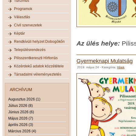
Turizmus
Programok
Választás
Civil szervezetek
Képtár
Rendkívüli helyzet Dobogókőn
Az ülés helye:
Pilis
Településrendezés
Pilisszentkereszti Hírforrás
Gyermeknapi Mulatság
Közérdekű adatok közzététele
2019. május 24
- Kategória:
Hírek
Társadalmi véleményeztetés
ARCHÍVUM
Augusztus 2026 (1)
Július 2026 (8)
Június 2026 (6)
Május 2026 (7)
április 2026 (3)
Március 2026 (4)