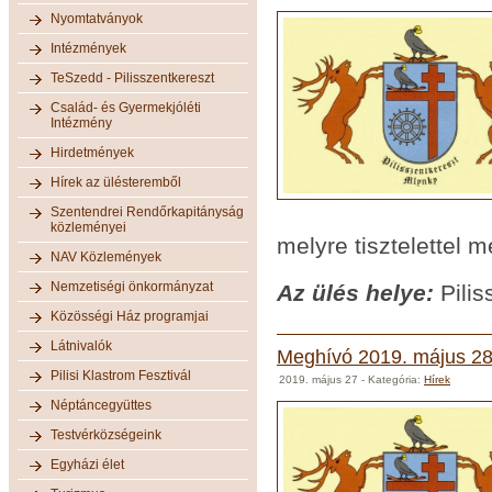
Nyomtatványok
Intézmények
TeSzedd - Pilisszentkereszt
Család- és Gyermekjóléti
Intézmény
Hirdetmények
Hírek az ülésteremből
Szentendrei Rendőrkapitányság
közleményei
melyre tisztelettel 
NAV Közlemények
Nemzetiségi önkormányzat
Az ülés helye:
Pilis
Közösségi Ház programjai
Látnivalók
Meghívó 2019. május 28-
Pilisi Klastrom Fesztivál
2019. május 27
- Kategória:
Hírek
Néptáncegyüttes
Testvérközségeink
Egyházi élet