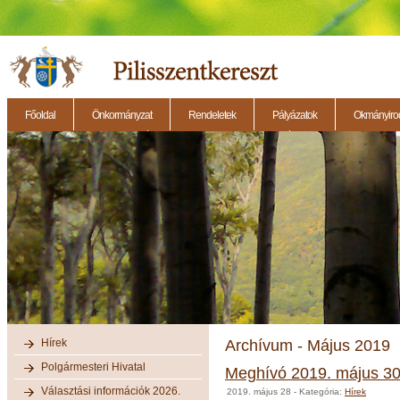
Főoldal
Önkormányzat
Rendeletek
Pályázatok
Okmányirod
2014.11.27. - Testületi ülés
2014.12.28. - Testületi ülés
2014.11.13. - Testületi 
Hírek
Archívum - Május 2019
Polgármesteri Hivatal
Meghívó 2019. május 30-i
Választási információk 2026.
2019. május 28
- Kategória:
Hírek