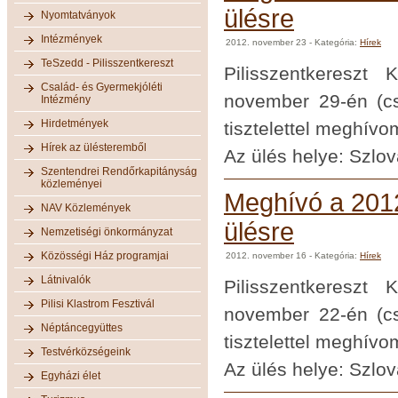
ülésre
Nyomtatványok
Intézmények
2012. november 23
- Kategória:
Hírek
TeSzedd - Pilisszentkereszt
Pilisszentkereszt
Család- és Gyermekjóléti
november 29-én (csü
Intézmény
Hirdetmények
tisztelettel meghívo
Hírek az ülésteremből
Az ülés helye: Szlov
Szentendrei Rendőrkapitányság
közleményei
Meghívó a 2012
NAV Közlemények
ülésre
Nemzetiségi önkormányzat
Közösségi Ház programjai
2012. november 16
- Kategória:
Hírek
Látnivalók
Pilisszentkereszt
Pilisi Klastrom Fesztivál
november 22-én (csü
Néptáncegyüttes
tisztelettel meghívo
Testvérközségeink
Az ülés helye: Szlov
Egyházi élet