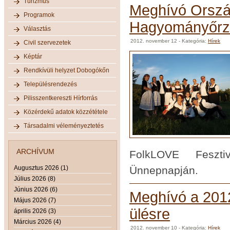
Turizmus
Meghívó Orszá
Programok
Hagyományőrző
Választás
2012. november 12
- Kategória:
Hírek
Civil szervezetek
Képtár
Rendkívüli helyzet Dobogókőn
Településrendezés
Pilisszentkereszti Hírforrás
Közérdekű adatok közzététele
Társadalmi véleményeztetés
ARCHÍVUM
FolkLOVE Feszti
Augusztus 2026 (1)
Ünnepnapján.
Július 2026 (8)
Június 2026 (6)
Meghívó a 2012
Május 2026 (7)
ülésre
április 2026 (3)
Március 2026 (4)
2012. november 10
- Kategória:
Hírek