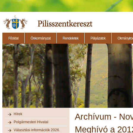
Főoldal
Önkormányzat
Rendeletek
Pályázatok
Okmányirod
2014.11.27. - Testületi ülés
2014.12.28. - Testületi ülés
2014.11.13. - Testületi 
Hírek
Archívum - No
Polgármesteri Hivatal
Meghívó a 2012
Választási információk 2026.