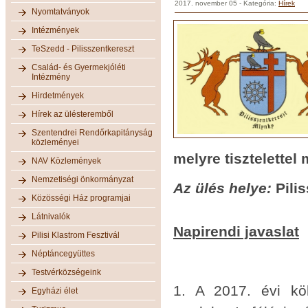
2017. november 05
- Kategória:
Hírek
Nyomtatványok
Intézmények
TeSzedd - Pilisszentkereszt
Család- és Gyermekjóléti
Intézmény
Hirdetmények
Hírek az ülésteremből
Szentendrei Rendőrkapitányság
közleményei
melyre tisztelettel
NAV Közlemények
Nemzetiségi önkormányzat
Az ülés helye:
Pili
Közösségi Ház programjai
Látnivalók
Napirendi javaslat
Pilisi Klastrom Fesztivál
Néptáncegyüttes
Testvérközségeink
1. A 2017. évi köl
Egyházi élet