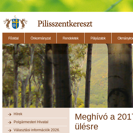
Főoldal
Önkormányzat
Rendeletek
Pályázatok
Okmányirod
2014.11.27. - Testületi ülés
2014.12.28. - Testületi ülés
2014.11.13. - Testületi 
Hírek
Meghívó a 2017
Polgármesteri Hivatal
ülésre
Választási információk 2026.