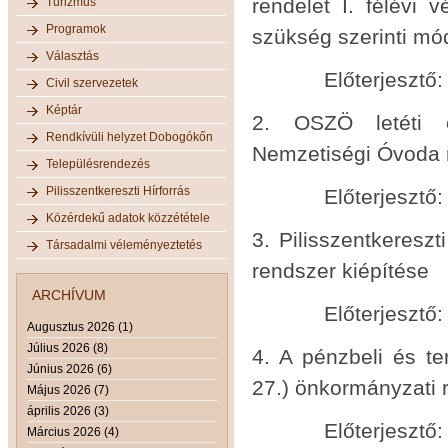
rendelet I. félévi 
Turizmus
Programok
szükség szerinti mó
Választás
Előterjesztő: p
Civil szervezetek
Képtár
2. OSZÖ letéti ö
Rendkívüli helyzet Dobogókőn
Nemzetiségi Óvoda 
Településrendezés
Pilisszentkereszti Hírforrás
Előterjesztő: p
Közérdekű adatok közzététele
3. Pilisszentkeresz
Társadalmi véleményeztetés
rendszer kiépítése
ARCHÍVUM
Előterjesztő: p
Augusztus 2026 (1)
Július 2026 (8)
4. A pénzbeli és ter
Június 2026 (6)
27.) önkormányzati 
Május 2026 (7)
április 2026 (3)
Előterjesztő: p
Március 2026 (4)