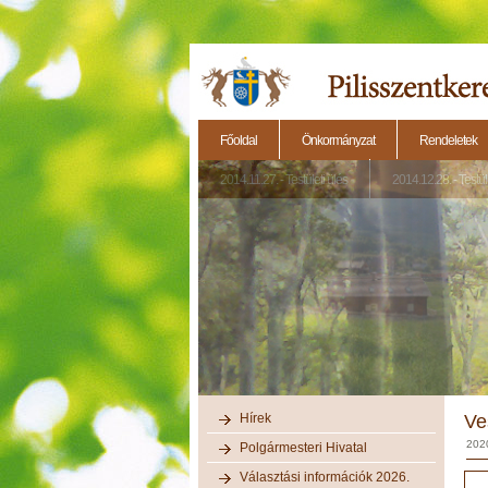
Főoldal
Önkormányzat
Rendeletek
2014.11.27. - Testületi ülés
2014.12.28. - Testül
Hírek
Ve
202
Polgármesteri Hivatal
Választási információk 2026.