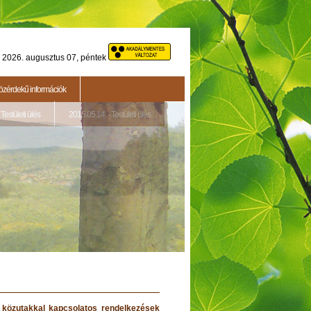
2026. augusztus 07, péntek
özérdekű információk
Testületi ülés
2015.05.14. - Testületi ülés
yi közutakkal kapcsolatos rendelkezések