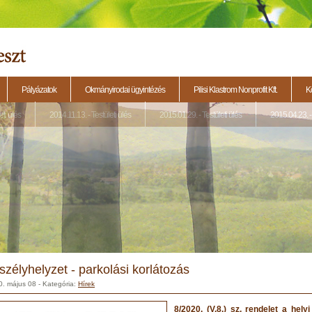
Pályázatok
Okmányirodai ügyintézés
Pilisi Klastrom Nonprofit Kft.
K
eti ülés
2014.11.13. - Testületi ülés
2015.01.29. - Testületi ülés
2015.04.23. - 
szélyhelyzet - parkolási korlátozás
0. május 08
- Kategória:
Hírek
8/2020. (V.8.) sz. rendelet a hel