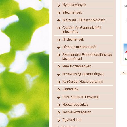
Nyomtatványok
Intézmények
TeSzedd - Pilisszentkereszt
Család- és Gyermekjóléti
Intézmény
Hirdetmények
Hírek az ülésteremből
Szentendrei Rendőrkapitányság
közleményei
NAV Közlemények
8/20
Nemzetiségi önkormányzat
Közösségi Ház programjai
Látnivalók
Pilisi Klastrom Fesztivál
Néptáncegyüttes
Testvérközségeink
Egyházi élet