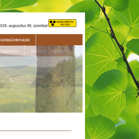
026. augusztus 08, szombat
özérdekű információk
Testületi ülés
2015.05.14. - Testületi ülés