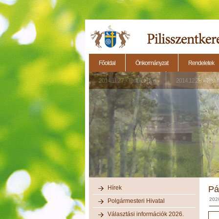
Főoldal
Önkormányzat
Rendeletek
2014.11.27. - Testületi ülés
2014.12.28. - Testül
Hírek
Pá
202
Polgármesteri Hivatal
Választási információk 2026.