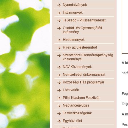
Nyomtatványok
Intézmények
TeSzedd - Pilisszentkereszt
Család- és Gyermekjóléti
Intézmény
Hirdetmények
Hírek az ülésteremből
Szentendrei Rendőrkapitányság
közleményei
A k
NAV Közlemények
hatá
Nemzetiségi önkormányzat
Közösségi Ház programjai
Látnivalók
Fog
Pilisi Klastrom Fesztivál
Tel
Néptáncegyüttes
Testvérközségeink
A m
Egyházi élet
Pest