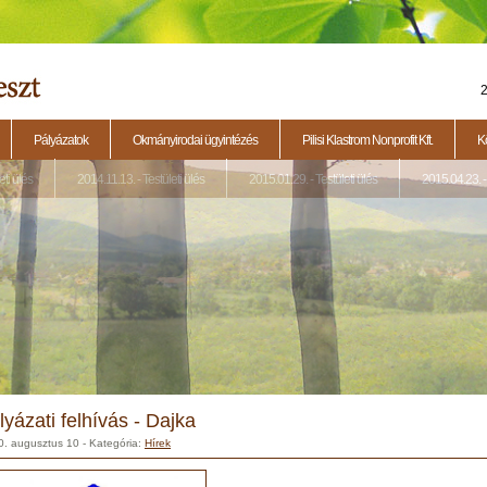
2
Pályázatok
Okmányirodai ügyintézés
Pilisi Klastrom Nonprofit Kft.
K
eti ülés
2014.11.13. - Testületi ülés
2015.01.29. - Testületi ülés
2015.04.23. - 
lyázati felhívás - Dajka
0. augusztus 10
- Kategória:
Hírek