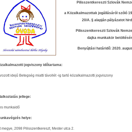
Pilisszentkereszti Szlovák Nemzet
a Közalkalmazottak jogállásáról szóló 1992
20/A. § alapján pályázatot hird
Pilisszentkereszti Szlovák Nemzeti
dajka
munkakör betöltésér
Benyújtási határidő: 2020. auguszt
özalkalmazotti jogviszony időtartama:
rozott idejű Betegség miatti távollét -ig tartó közalkalmazotti jogviszony
lalkoztatás jellege:
jes munkaidő
unkavégzés helye:
 megye, 2098 Pilisszentkereszt, Mester utca 2.