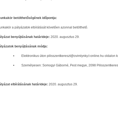
unkakör betölthetőségének időpontja:
unkakör a pályázatok elbírálását követően azonnal betölthető.
ályázat benyújtásának határideje:
2020. augusztus 29.
ályázatok benyújtásának módja:
• Elektronikus úton pilisszentkereszt@ovimlynky.t-online.hu oldalon ke
• Személyesen: Somogyi Gáborné, Pest megye, 2098 Pilisszentkereszt,
ályázat elbírálásának határideje:
2020. augusztus 29.