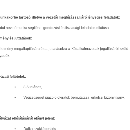
unkakörbe tartozó, illetve a vezetői megbízással járó lényeges feladatok:
dai nevelőmunka segítése, gondozási és tisztasági feladatok ellátása.
etmény és juttatások:
illetmény megállapítására és a juttatásokra a Közalkalmazottak jogállásáról szóló 
nyadók.
ázati feltételek:
• 8 Általános,
• Végzettséget igazoló okiratok bemutatása, erkölcsi bizonyítvány.
lyázat elbírálásánál előnyt jelent:
• Dajka szakképesítés,