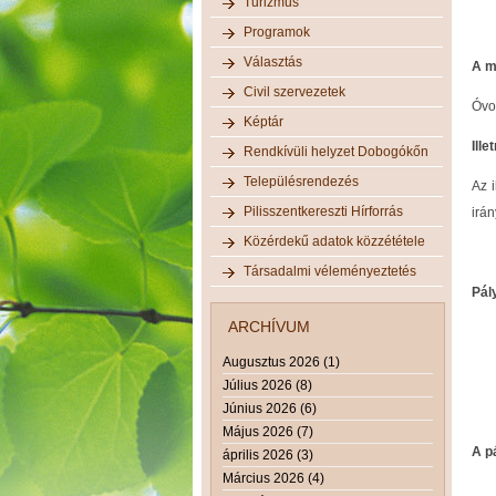
Turizmus
Programok
Választás
A m
Civil szervezetek
Óvo
Képtár
Ill
Rendkívüli helyzet Dobogókőn
Településrendezés
Az 
Pilisszentkereszti Hírforrás
irá
Közérdekű adatok közzététele
Társadalmi véleményeztetés
Pály
ARCHÍVUM
Augusztus 2026 (1)
Július 2026 (8)
Június 2026 (6)
Május 2026 (7)
A pá
április 2026 (3)
Március 2026 (4)