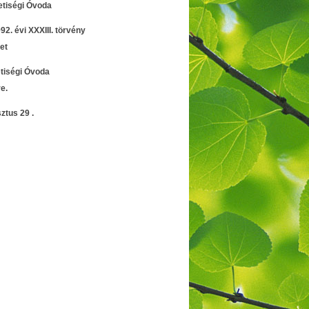
iségi Óvoda
. évi XXXIII. törvény
et
ségi Óvoda
e.
us 29 .