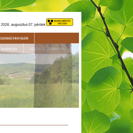
2026. augusztus 07, péntek
özérdekű információk
Testületi ülés
2015.05.14. - Testületi ülés