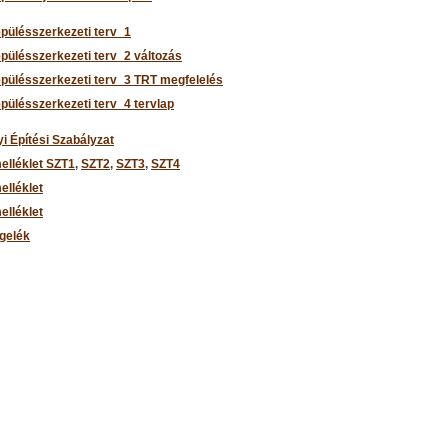
epülésszerkezeti terv_1
epülésszerkezeti terv_2 változás
epülésszerkezeti terv_3 TRT megfelelés
epülésszerkezeti terv_4 tervlap
yi Építési Szabályzat
melléklet SZT1
,
SZT2
,
SZT3
,
SZT4
elléklet
elléklet
gelék