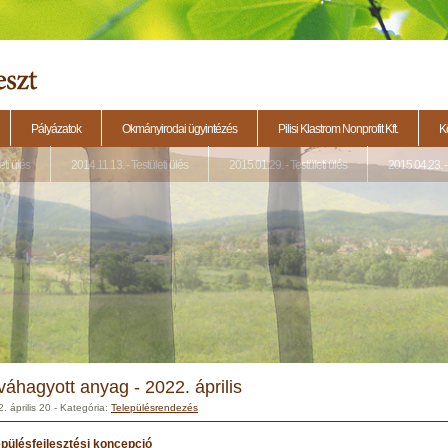
Pályázatok
Okmányirodai ügyintézés
Pilisi Klastrom Nonprofit Kft.
K
eti ülés
2014.11.13. - Testületi ülés
2015.01.29. - Testületi ülés
2015.04.23. - 
váhagyott anyag - 2022. április
. április 20
- Kategória:
Településrendezés
epülésfejlesztési koncepció