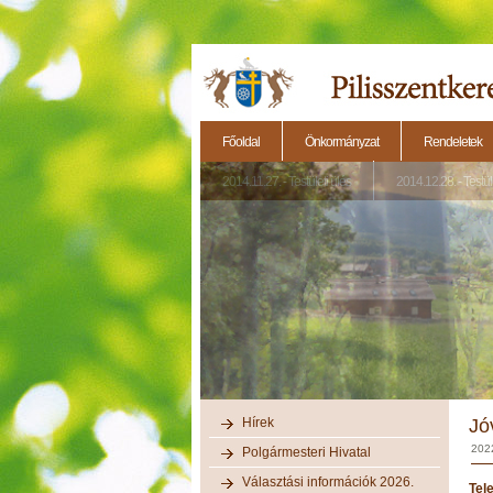
Főoldal
Önkormányzat
Rendeletek
2014.11.27. - Testületi ülés
2014.12.28. - Testül
Hírek
Jó
2022
Polgármesteri Hivatal
Választási információk 2026.
Tel