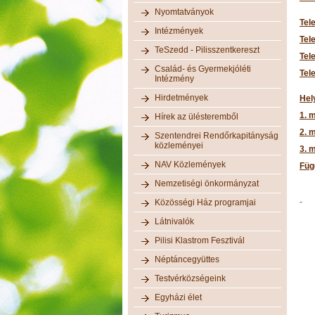
Nyomtatványok
Tel
Intézmények
Tel
TeSzedd - Pilisszentkereszt
Tel
Család- és Gyermekjóléti
Tel
Intézmény
Hirdetmények
Hel
1. 
Hírek az ülésteremből
2. m
Szentendrei Rendőrkapitányság
közleményei
3. m
NAV Közlemények
Füg
Nemzetiségi önkormányzat
-
Közösségi Ház programjai
Látnivalók
Pilisi Klastrom Fesztivál
Néptáncegyüttes
Testvérközségeink
Egyházi élet