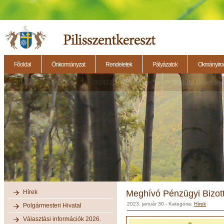
Főoldal
Önkormányzat
Rendeletek
Pályázatok
Okmányirod
2014.11.27. - Testületi ülés
2014.12.28. - Testületi ülés
2014.11.13. - Testületi 
Hírek
Meghívó Pénzügyi Bizott
2023. január 30
- Kategória:
Hírek
Polgármesteri Hivatal
Választási információk 2026.