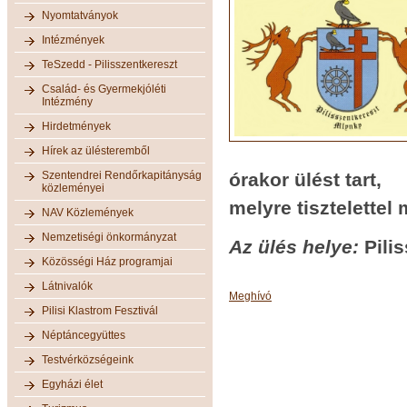
Nyomtatványok
Intézmények
TeSzedd - Pilisszentkereszt
Család- és Gyermekjóléti
Intézmény
Hirdetmények
Hírek az ülésteremből
Szentendrei Rendőrkapitányság
órakor
ülést tart,
közleményei
melyre tisztelettel
NAV Közlemények
Nemzetiségi önkormányzat
Az ülés helye:
Pili
Közösségi Ház programjai
Látnivalók
Meghívó
Pilisi Klastrom Fesztivál
Néptáncegyüttes
Testvérközségeink
Egyházi élet