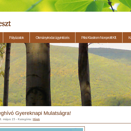
Pályázatok
Okmányirodai ügyintézés
Pilisi Klastrom Nonprofit Kft.
K
eti ülés
2014.11.13. - Testületi ülés
2015.01.29. - Testületi ülés
2015.04.23. - 
ghívó Gyereknapi Mulatságra!
3. május 15
- Kategória:
Hírek