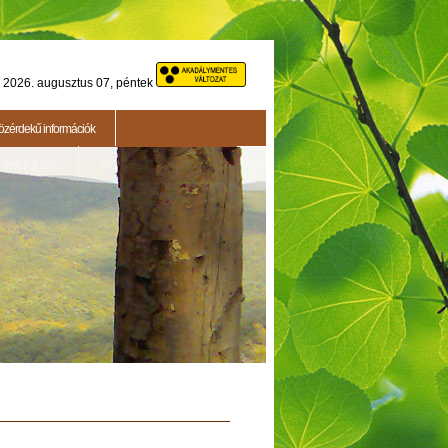
2026. augusztus 07, péntek
özérdekű információk
Testületi ülés
2015.05.14. - Testületi ülés