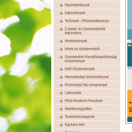
Nyomtatványok
Intézmények
TeSzedd - Pilisszentkereszt
Család- és Gyermekjóléti
Intézmény
Hirdetmények
Hírek az ülésteremből
Szentendrei Rendőrkapitányság
közleményei
NAV Közlemények
Nemzetiségi önkormányzat
Közösségi Ház programjai
Látnivalók
Pilisi Klastrom Fesztivál
Néptáncegyüttes
Testvérközségeink
Egyházi élet
-