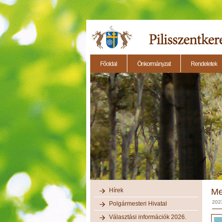
Főoldal
Önkormányzat
Rendeletek
2014.11.27. - Testületi ülés
2014.12.28. - Testül
Hírek
Me
202
Polgármesteri Hivatal
Választási információk 2026.