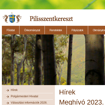
Főoldal
Önkormányzat
Rendeletek
Pályázatok
Okmányirod
2014.11.27. - Testületi ülés
2014.12.28. - Testületi ülés
2014.11.13. - Testületi 
Hírek
Hírek
Polgármesteri Hivatal
Meghívó 2023.
Választási információk 2026.