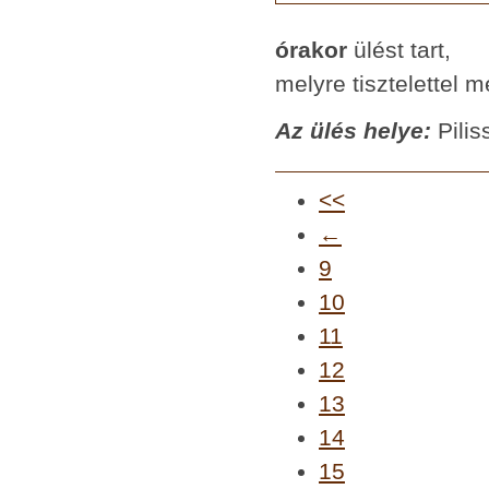
órakor
ülést tart,
melyre tisztelettel 
Az ülés helye:
Pili
<<
←
9
10
11
12
13
14
15