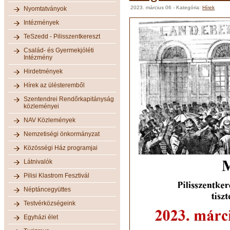
2023. március 06
- Kategória:
Hírek
Nyomtatványok
Intézmények
TeSzedd - Pilisszentkereszt
Család- és Gyermekjóléti
Intézmény
Hirdetmények
Hírek az ülésteremből
Szentendrei Rendőrkapitányság
közleményei
NAV Közlemények
Nemzetiségi önkormányzat
Közösségi Ház programjai
Látnivalók
Pilisi Klastrom Fesztivál
Néptáncegyüttes
Testvérközségeink
Egyházi élet